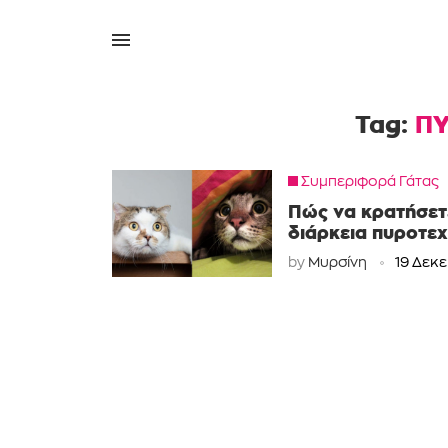
Tag:
Π
Συμπεριφορά Γάτας
Πώς να κρατήσετε
διάρκεια πυροτε
by
Μυρσίνη
19 Δεκ