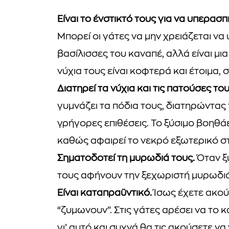
Είναι το ένστικτό τους για να υπερασ
Μπορεί οι γάτες να μην χρειάζεται να
βασίλισσες του καναπέ, αλλά είναι μι
νύχια τους είναι κοφτερά και έτοιμα,
Διατηρεί τα νύχια και τις πατούσες του
γυμνάζει τα πόδια τους, διατηρώντας 
γρήγορες επιθέσεις. Το ξύσιμο βοηθάε
καθώς αφαιρεί το νεκρό εξωτερικό σ
Σηματοδοτεί τη μυρωδιά τους.
Όταν ξύ
τους αφήνουν την ξεχωριστή μυρωδιά 
Είναι καταπραϋντικό.
Ίσως έχετε ακού
“ζυμωνουν”. Στις γάτες αρέσει να το 
γι’ αυτό και συχνά θα τις ακούσετε ν