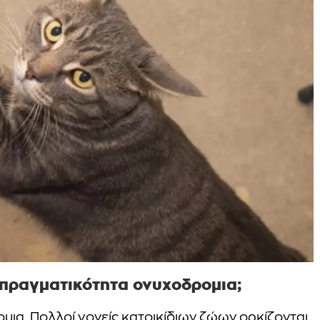
 πραγματικότητα ονυχοδρομια;
ομια. Πολλοί γονείς κατοικίδιων ζώων ορκίζονται