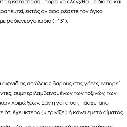
ή η κατάσταση μπορεί να ελεγχθεί με δίαιτα και
ραπευτεί, εκτός αν αφαιρέσετε τον όγκο
ε ραδιενεργό ιώδιο (Ι-131).
ία αιφνίδιας απώλειας βάρους στις γάτες. Μπορεί
ντες, συμπεριλαμβανομένων των τοξινών, των
ικών λοιμώξεων. Εάν η γάτα σας πάσχει από
τι έχει ίκτερο (κιτρινίζει) ή κάνει εμετό αίματος.