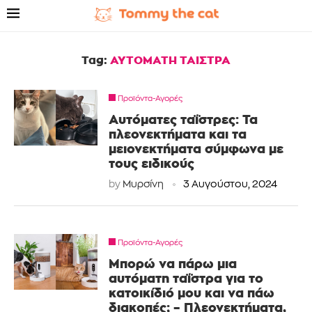
Tag:
ΑΥΤΟΜΑΤΗ ΤΑΙΣΤΡΑ
Προϊόντα-Αγορές
Αυτόματες ταΐστρες: Τα
πλεονεκτήματα και τα
μειονεκτήματα σύμφωνα με
τους ειδικούς
by
Μυρσίνη
3 Αυγούστου, 2024
Προϊόντα-Αγορές
Μπορώ να πάρω μια
αυτόματη ταΐστρα για το
κατοικίδιό μου και να πάω
διακοπές; – Πλεονεκτήματα,