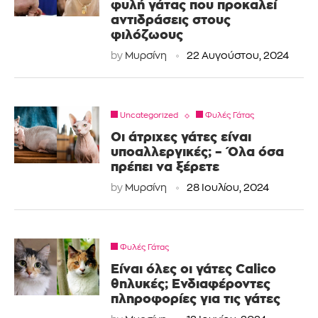
φυλή γάτας που προκαλεί
αντιδράσεις στους
φιλόζωους
by
Μυρσίνη
22 Αυγούστου, 2024
Uncategorized
Φυλές Γάτας
Οι άτριχες γάτες είναι
υποαλλεργικές; – Όλα όσα
πρέπει να ξέρετε
by
Μυρσίνη
28 Ιουλίου, 2024
Φυλές Γάτας
Είναι όλες οι γάτες Calico
θηλυκές; Ενδιαφέροντες
πληροφορίες για τις γάτες