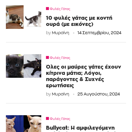
Φυλές Γάτας
10 φυλές γάτας με κοντή
ουρά (με εικόνες)
by
Μυρσίνη
14 Σεπτεμβρίου, 2024
Φυλές Γάτας
Όλες οι μαύρες γάτες έχουν
κίτρινα μάτια; Λόγοι,
παράγοντες & Συχνές
ερωτήσεις
by
Μυρσίνη
25 Αυγούστου, 2024
Φυλές Γάτας
Bullycat: Η αμφιλεγόμενη