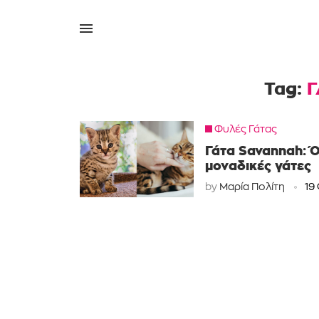
Tag:
Γ
Φυλές Γάτας
Γάτα Savannah: Ό
μοναδικές γάτες
by
Μαρία Πολίτη
19