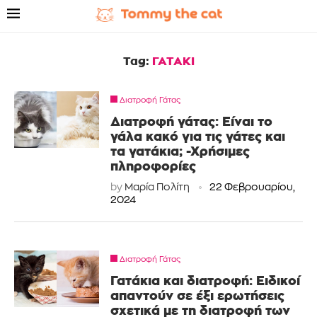
Tag:
ΓΑΤΑΚΙ
Διατροφή Γάτας
Διατροφή γάτας: Είναι το
γάλα κακό για τις γάτες και
τα γατάκια; -Χρήσιμες
πληροφορίες
by
Μαρία Πολίτη
22 Φεβρουαρίου,
2024
Διατροφή Γάτας
Γατάκια και διατροφή: Ειδικοί
απαντούν σε έξι ερωτήσεις
σχετικά με τη διατροφή των