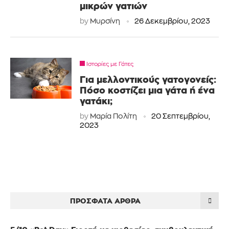
μικρών γατιών
by
Μυρσίνη
26 Δεκεμβρίου, 2023
Ιστορίες με Γάτες
Για μελλοντικούς γατογονείς:
Πόσο κοστίζει μια γάτα ή ένα
γατάκι;
by
Μαρία Πολίτη
20 Σεπτεμβρίου,
2023
ΠΡΌΣΦΑΤΑ ΆΡΘΡΑ