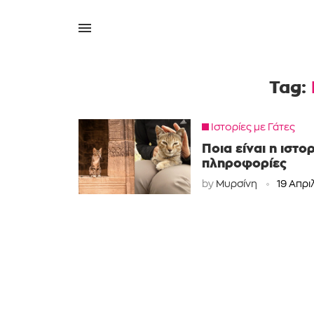
Tag:
Ιστορίες με Γάτες
Ποια είναι η ιστ
πληροφορίες
by
Μυρσίνη
19 Απρι