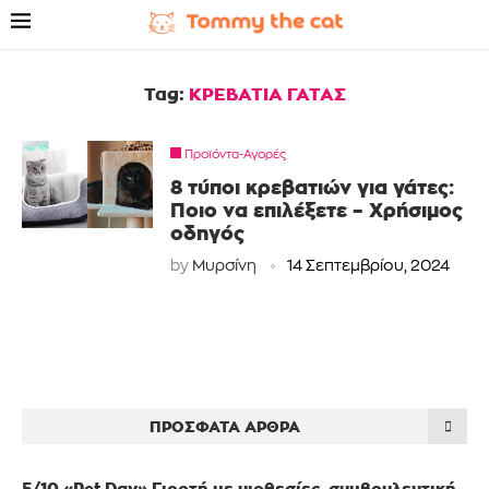
Tag:
ΚΡΕΒΑΤΙΑ ΓΑΤΑΣ
Προϊόντα-Αγορές
8 τύποι κρεβατιών για γάτες:
Ποιο να επιλέξετε – Χρήσιμος
οδηγός
by
Μυρσίνη
14 Σεπτεμβρίου, 2024
ΠΡΌΣΦΑΤΑ ΆΡΘΡΑ
5/10 «Pet Day» Γιορτή με υιοθεσίες, συμβουλευτική