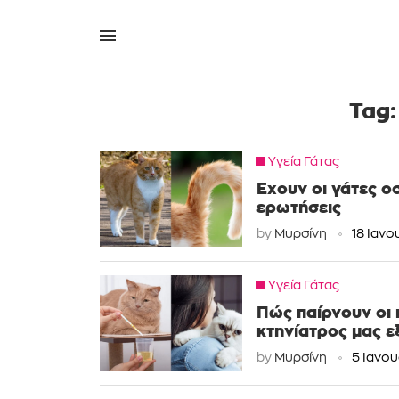
Tag
Υγεία Γάτας
Έχουν οι γάτες ο
ερωτήσεις
by
Μυρσίνη
18 Ιανο
Υγεία Γάτας
Πώς παίρνουν οι 
κτηνίατρος μας ε
by
Μυρσίνη
5 Ιανου