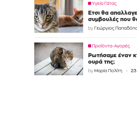
Υγεία Γάτας
Έτσι θα απαλλαγε
συμβουλές που θ
by
Γεώργιος Παπαδόπ
Προϊόντα-Αγορές
Ρωτήσαμε έναν κτ
ουρά της;
by
Μαρία Πολίτη
23