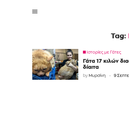
Tag:
Ιστορίες με Γάτες
Γάτα 17 κιλών δι
δίαιτα
by
Μυρσίνη
9 Σεπτ