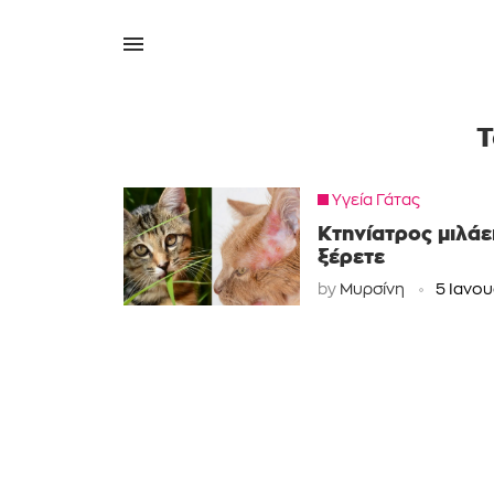
T
Υγεία Γάτας
Κτηνίατρος μιλάε
ξέρετε
by
Μυρσίνη
5 Ιανου