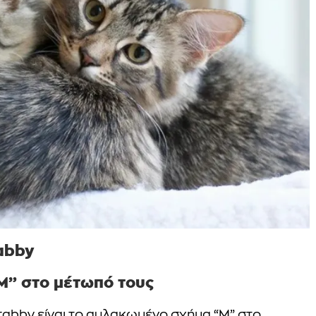
Tabby
“Μ” στο μέτωπό τους
 tabby είναι το αυλακωμένο σχήμα “Μ” στο