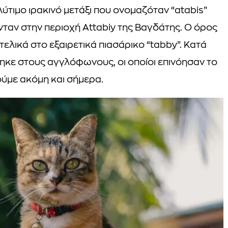
λύτιμο ιρακινό μετάξι που ονομαζόταν “atabis”
νταν στην περιοχή Attabiy της Βαγδάτης. Ο όρος
τελικά στο εξαιρετικά πιασάρικο “tabby”. Κατά
θηκε στους αγγλόφωνους, οι οποίοι επινόησαν το
ούμε ακόμη και σήμερα.