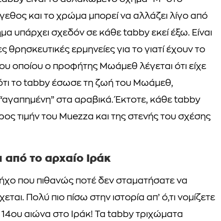
έγεθος και το χρώμα μπορεί να αλλάζει λίγο από
ήμα υπάρχει σχεδόν σε κάθε tabby εκεί έξω. Είναι
 θρησκευτικές ερμηνείες για το γιατί έχουν το
, του οποίου ο προφήτης Μωάμεθ λέγεται ότι είχε
 ότι το tabby έσωσε τη ζωή του Μωάμεθ,
 “αγαπημένη” στα αραβικά. Έκτοτε, κάθε tabby
 προς τιμήν του Muezza και της στενής του σχέσης
 από το αρχαίο Ιράκ
ό ήχο που πιθανώς ποτέ δεν σταματήσατε να
αι. Πολύ πιο πίσω στην ιστορία απ’ ό,τι νομίζετε
υ 14ου αιώνα στο Ιράκ! Τα tabby τριχώματα