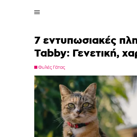
7 εντυπωσιακές πλη
Tabby: Γενετική, χα
Φυλές Γάτας