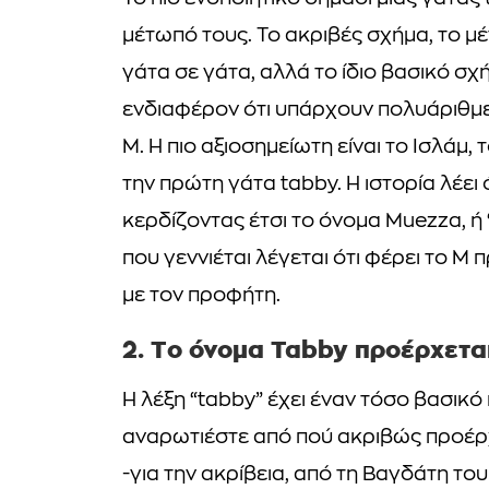
μέτωπό τους. Το ακριβές σχήμα, το μ
γάτα σε γάτα, αλλά το ίδιο βασικό σχ
ενδιαφέρον ότι υπάρχουν πολυάριθμες
Μ. Η πιο αξιοσημείωτη είναι το Ισλάμ
την πρώτη γάτα tabby. Η ιστορία λέει
κερδίζοντας έτσι το όνομα Muezza, ή
που γεννιέται λέγεται ότι φέρει το Μ
με τον προφήτη.
2. Το όνομα Tabby προέρχεται
Η λέξη “tabby” έχει έναν τόσο βασικ
αναρωτιέστε από πού ακριβώς προέρχετ
-για την ακρίβεια, από τη Βαγδάτη το