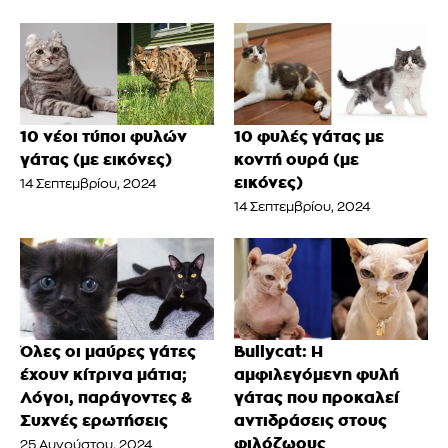
10 νέοι τύποι φυλών
10 φυλές γάτας με
γάτας (με εικόνες)
κοντή ουρά (με
εικόνες)
14 Σεπτεμβρίου, 2024
14 Σεπτεμβρίου, 2024
Όλες οι μαύρες γάτες
Bullycat: Η
έχουν κίτρινα μάτια;
αμφιλεγόμενη φυλή
Λόγοι, παράγοντες &
γάτας που προκαλεί
Συχνές ερωτήσεις
αντιδράσεις στους
φιλόζωους
25 Αυγούστου, 2024