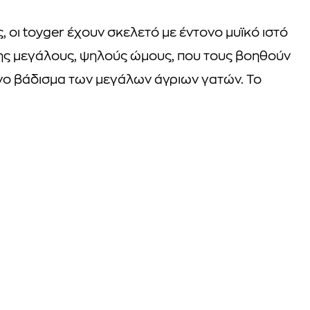
 οι toyger έχουν σκελετό με έντονο μυϊκό ιστό
σης μεγάλους, ψηλούς ώμους, που τους βοηθούν
νο βάδισμα των μεγάλων άγριων γατών. Το