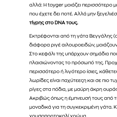
αλλά: Η toyger μοιάζει περισσότερο μ
που έχετε δει ποτέ. Αλλά μην ξεγελιέσ
τίγρης στο DNA τους.
Εκτρέφονται από τη γάτα Βεγγάλης (οι 
διάφορα ριγέ αιλουροειδών, μοιάζουν 
Στο κεφάλι της υπάρχουν σημάδια πο
πλαισιώνοντας το πρόσωπό της. Προχ
περισσότερο ή λιγότερο ίσιες, κάθετες
λωρίδες είναι παχύτεεςη και σε πιο τυ
ρίγες στα πόδια, με μαύρη άκρη ουρά
Ακριβώς όπως η έμπνευσή τους από τη
μοναδικά για τη συγκεκριμένη γάτα. Κ
χρυσοπορτοκαλί χρώμα.