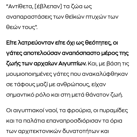
“Αντίθετα, [έβλεπαν] τα ζώα ως
αναπαραστάσεις των θεϊκών πτυχών των
θεών τους”.
Είτε λατρεύονταν είτε όχι ως θεότητες, οι
γάτες αποτελούσαν αναπόσπαστο μέρος της
ζωής των αρχαίων Αιγυπτίων.
Και, με βάση τις
μουμιοποιημένες γάτες που ανακαλύφθηκαν
σε τάφους μαζί με ανθρώπους, είχαν
σημαντικό ρόλο και στη μετά θάνατον ζωή.
Οι αιγυπτιακοί ναοί, τα φρούρια, οι πυραμίδες
και τα παλάτια επαναπροσδιόρισαν τα όρια
των αρχιτεκτονικών δυνατοτήτων και