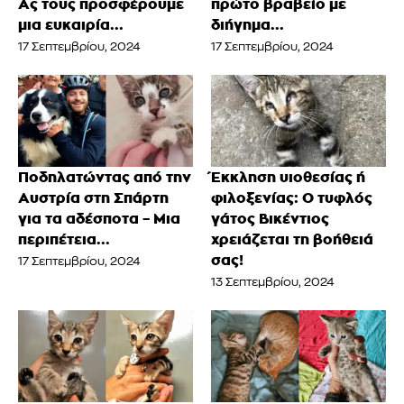
Ας τους προσφέρουμε
πρώτο βραβείο με
μια ευκαιρία...
διήγημα...
17 Σεπτεμβρίου, 2024
17 Σεπτεμβρίου, 2024
Ποδηλατώντας από την
Έκκληση υιοθεσίας ή
Αυστρία στη Σπάρτη
φιλοξενίας: Ο τυφλός
για τα αδέσποτα – Μια
γάτος Βικέντιος
περιπέτεια...
χρειάζεται τη βοήθειά
σας!
17 Σεπτεμβρίου, 2024
13 Σεπτεμβρίου, 2024