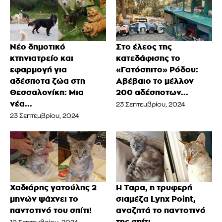
Νέο δημοτικό
Στο έλεος της
κτηνιατρείο και
κατεδάφισης το
εφαρμογή για
«Γατόσπιτο» Ρόδου:
αδέσποτα ζώα στη
Αβέβαιο το μέλλον
Θεσσαλονίκη: Μια
200 αδέσποτων...
νέα...
23 Σεπτεμβρίου, 2024
23 Σεπτεμβρίου, 2024
Χαδιάρης γατούλης 2
Η Ταρα, η τρυφερή
μηνών ψάχνει το
σιαμέζα Lynx Point,
παντοτινό του σπίτι!
αναζητά το παντοτινό
της σπίτι