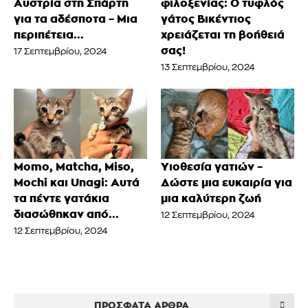
Αυστρία στη Σπάρτη
φιλοξενίας: Ο τυφλός
για τα αδέσποτα – Μια
γάτος Βικέντιος
περιπέτεια...
χρειάζεται τη βοήθειά
σας!
17 Σεπτεμβρίου, 2024
13 Σεπτεμβρίου, 2024
Momo, Matcha, Miso,
Υιοθεσία γατιών –
Mochi και Unagi: Αυτά
Δώστε μια ευκαιρία για
τα πέντε γατάκια
μια καλύτερη ζωή
διασώθηκαν από...
12 Σεπτεμβρίου, 2024
12 Σεπτεμβρίου, 2024
ΠΡΌΣΦΑΤΑ ΆΡΘΡΑ