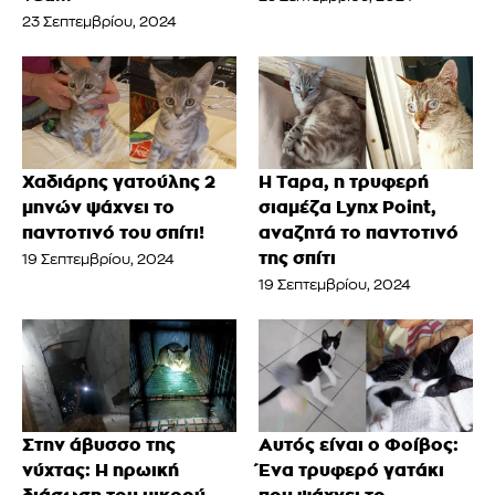
23 Σεπτεμβρίου, 2024
Χαδιάρης γατούλης 2
Η Ταρα, η τρυφερή
μηνών ψάχνει το
σιαμέζα Lynx Point,
παντοτινό του σπίτι!
αναζητά το παντοτινό
της σπίτι
19 Σεπτεμβρίου, 2024
19 Σεπτεμβρίου, 2024
Στην άβυσσο της
Αυτός είναι ο Φοίβος:
νύχτας: Η ηρωική
Ένα τρυφερό γατάκι