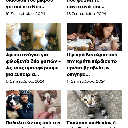
διάσωση του μικρού
που ψάχνει το
γατιού στη Νέα...
παντοτινό του...
19 Σεπτεμβρίου, 2024
18 Σεπτεμβρίου, 2024
Άμεση ανάγκη για
Η μικρή Βικτώρια από
φιλοξενία δύο γατιών –
την Κρήτη κέρδισε το
Ας τους προσφέρουμε
πρώτο βραβείο με
μια ευκαιρία...
διήγημα...
17 Σεπτεμβρίου, 2024
17 Σεπτεμβρίου, 2024
Ποδηλατώντας από την
Έκκληση υιοθεσίας ή