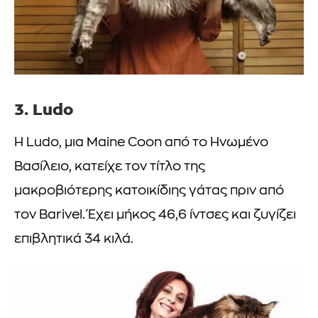
3. Ludo
Η Ludo, μια Maine Coon από το Ηνωμένο
Βασίλειο, κατείχε τον τίτλο της
μακροβιότερης κατοικίδιης γάτας πριν από
τον Barivel. Έχει μήκος 46,6 ίντσες και ζυγίζει
επιβλητικά 34 κιλά.