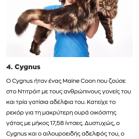
4. Cygnus
Ο Cygnus ήταν ένας Maine Coon που ζούσε
στο Ντιτρόιτ με τους ανθρώπινους γονείς του
και τρία γατίσια αδέλφια του. Κατείχε το
ρεκόρ για τη μακρύτερη ουρά οικόσιτης
γάτας με μήκος 17,58 ίντσες. Δυστυχώς, ο
Cygnus και ο αιλουροειδής αδελφός του, ο