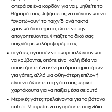
φτερά σε ένα κορδόνι για να μιμηθείτε το
θήραμά τους. Αφήστε τις να πιάνουν και να
“σκοτώνουν” το παιχνίδι ανά τακτά
χρονικά διαστήματα, ώστε να μην
απογοητεύονται. Φτιάξτε το δικό σας
παιχνίδι με καλάμι ψαρέματος
οι γάτες αγαπούν να σκαρφαλώνουν και
να κρύβονται, οπότε είναι καλή ιδέα να
αποκτήσετε ένα κέντρο δραστηριοτήτων
για γάτες, αλλά μια φθηνότερη επιλογή
είναι να δώσετε στη γάτα σας μερικά
χαρτόκουτα για να παίξει μέσα σε αυτά
Μερικές γάτες τρελαίνονται για το βότανο
catnip. Μπορείτε να αγοράσετε παιχνίδια