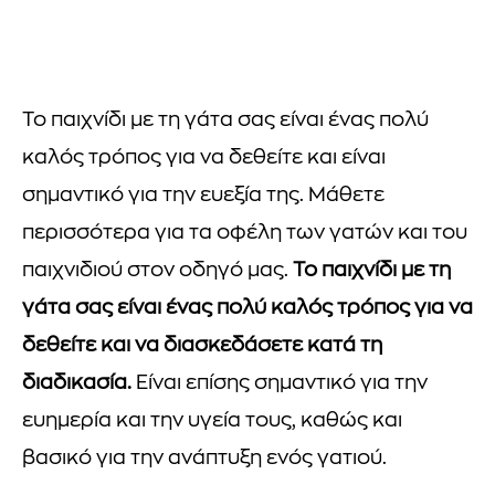
Το παιχνίδι με τη γάτα σας είναι ένας πολύ
καλός τρόπος για να δεθείτε και είναι
σημαντικό για την ευεξία της. Μάθετε
περισσότερα για τα οφέλη των γατών και του
παιχνιδιού στον οδηγό μας.
Το παιχνίδι με τη
γάτα σας είναι ένας πολύ καλός τρόπος για να
δεθείτε και να διασκεδάσετε κατά τη
διαδικασία.
Είναι επίσης σημαντικό για την
ευημερία και την υγεία τους, καθώς και
βασικό για την ανάπτυξη ενός γατιού.