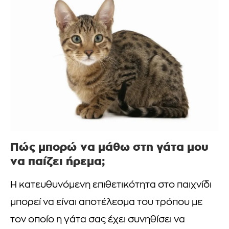
Πώς μπορώ να μάθω στη γάτα μου
να παίζει ήρεμα;
Η κατευθυνόμενη επιθετικότητα στο παιχνίδι
μπορεί να είναι αποτέλεσμα του τρόπου με
τον οποίο η γάτα σας έχει συνηθίσει να