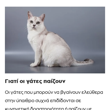
Γιατί οι γάτες παίζουν
Οι γάτες που μπορούν να βγαίνουν ελεύθερα
στην ύπαιθρο συχνά επιδίδονται σε
κυνηγετική δραστηριότητα ή παίζουν με