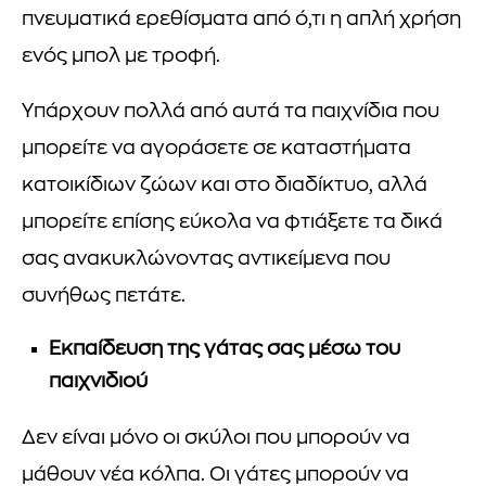
πνευματικά ερεθίσματα από ό,τι η απλή χρήση
ενός μπολ με τροφή.
Υπάρχουν πολλά από αυτά τα παιχνίδια που
μπορείτε να αγοράσετε σε καταστήματα
κατοικίδιων ζώων και στο διαδίκτυο, αλλά
μπορείτε επίσης εύκολα να φτιάξετε τα δικά
σας ανακυκλώνοντας αντικείμενα που
συνήθως πετάτε.
Εκπαίδευση της γάτας σας μέσω του
παιχνιδιού
Δεν είναι μόνο οι σκύλοι που μπορούν να
μάθουν νέα κόλπα. Οι γάτες μπορούν να