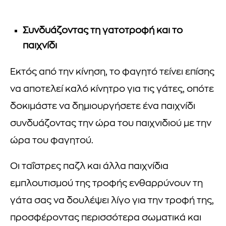
Συνδυάζοντας τη γατοτροφή και το
παιχνίδι
Εκτός από την κίνηση, το φαγητό τείνει επίσης
να αποτελεί καλό κίνητρο για τις γάτες, οπότε
δοκιμάστε να δημιουργήσετε ένα παιχνίδι
συνδυάζοντας την ώρα του παιχνιδιού με την
ώρα του φαγητού.
Οι ταΐστρες παζλ και άλλα παιχνίδια
εμπλουτισμού της τροφής ενθαρρύνουν τη
γάτα σας να δουλέψει λίγο για την τροφή της,
προσφέροντας περισσότερα σωματικά και