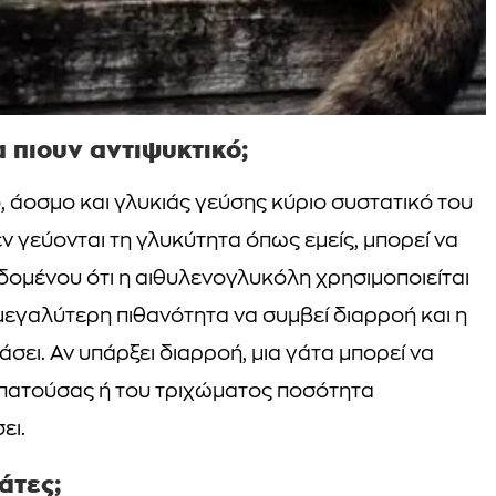
 πιουν αντιψυκτικό;
, άοσμο και γλυκιάς γεύσης κύριο συστατικό του
ν γεύονται τη γλυκύτητα όπως εμείς, μπορεί να
εδομένου ότι η αιθυλενογλυκόλη χρησιμοποιείται
μεγαλύτερη πιθανότητα να συμβεί διαρροή και η
σει. Αν υπάρξει διαρροή, μια γάτα μπορεί να
ς πατούσας ή του τριχώματος ποσότητα
ει.
άτες;