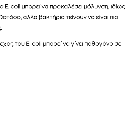
ο E. coli μπορεί να προκαλέσει μόλυνση, ιδίως
στόσο, άλλα βακτήρια τείνουν να είναι πιο
.
χος του E. coli μπορεί να γίνει παθογόνο σε