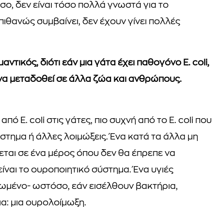
σο, δεν είναι τόσο πολλά γνωστά για το
ώ πιθανώς συμβαίνει, δεν έχουν γίνει πολλές
μαντικός, διότι εάν μια γάτα έχει παθογόνο E. coli,
 να μεταδοθεί σε άλλα ζώα και ανθρώπους.
πό E. coli στις γάτες, πιο συχνή από το E. coli που
τημα ή άλλες λοιμώξεις. Ένα κατά τα άλλα μη
εται σε ένα μέρος όπου δεν θα έπρεπε να
είναι το ουροποιητικό σύστημα. Ένα υγιές
ρωμένο- ωστόσο, εάν εισέλθουν βακτήρια,
α: μια ουρολοίμωξη.