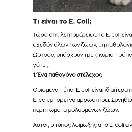
Τι είναι το E. Coli;
Τώρα στις λεπτομέρειες. Το E. coli εί
σχεδόν όλων των ζώων, μη παθολογικ
Ωστόσο, υπάρχουν τρεις κύριοι τρόποι 
γάτες.
1. Ένα παθογόνο στέλεχος
Ορισμένοι τύποι E. coli είναι ιδιαίτε
E. coli, μπορεί να αρρωστήσει. Συνήθ
περιττώματα μολυσμένων ζώων.
Αυτός ο τύπος λοίμωξης από E. coli εί