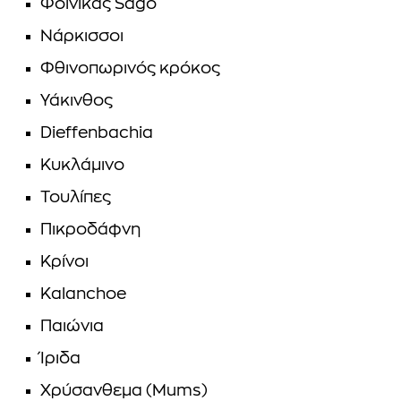
Φοίνικας Sago
Νάρκισσοι
Φθινοπωρινός κρόκος
Υάκινθος
Dieffenbachia
Κυκλάμινο
Τουλίπες
Πικροδάφνη
Κρίνοι
Kalanchoe
Παιώνια
Ίριδα
Χρύσανθεμα (Mums)