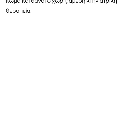
κώμα και θάνατο χωρίς άμεση κτηνιατρική
θεραπεία.