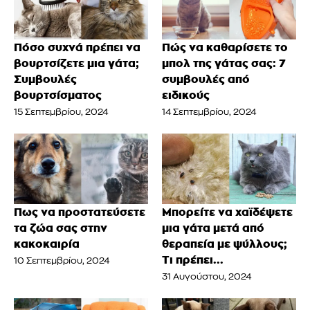
Πόσο συχνά πρέπει να
Πώς να καθαρίσετε το
βουρτσίζετε μια γάτα;
μπολ της γάτας σας: 7
Συμβουλές
συμβουλές από
βουρτσίσματος
ειδικούς
15 Σεπτεμβρίου, 2024
14 Σεπτεμβρίου, 2024
Πως να προστατεύσετε
Μπορείτε να χαϊδέψετε
τα ζώα σας στην
μια γάτα μετά από
κακοκαιρία
θεραπεία με ψύλλους;
Τι πρέπει...
10 Σεπτεμβρίου, 2024
31 Αυγούστου, 2024