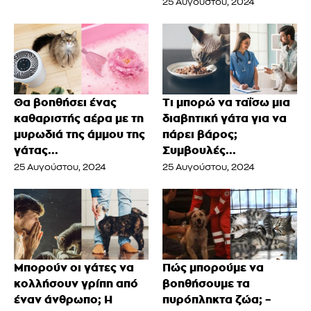
25 Αυγούστου, 2024
Θα βοηθήσει ένας
Τι μπορώ να ταΐσω μια
καθαριστής αέρα με τη
διαβητική γάτα για να
μυρωδιά της άμμου της
πάρει βάρος;
γάτας...
Συμβουλές...
25 Αυγούστου, 2024
25 Αυγούστου, 2024
Μπορούν οι γάτες να
Πώς μπορούμε να
κολλήσουν γρίπη από
βοηθήσουμε τα
έναν άνθρωπο; Η
πυρόπληκτα ζώα; –