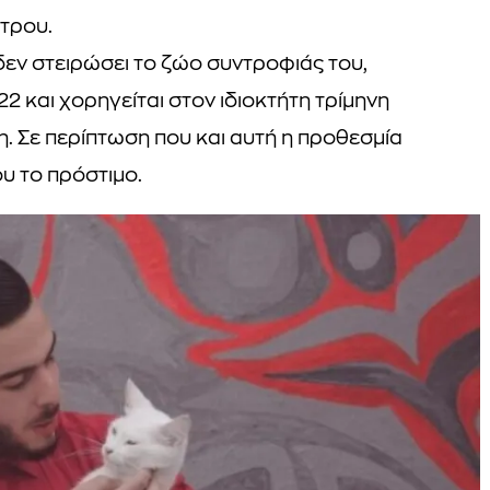
τρου.
δεν στειρώσει το ζώο συντροφιάς του,
2 και χορηγείται στον ιδιοκτήτη τρίμηνη
η. Σε περίπτωση που και αυτή η προθεσμία
υ το πρόστιμο.