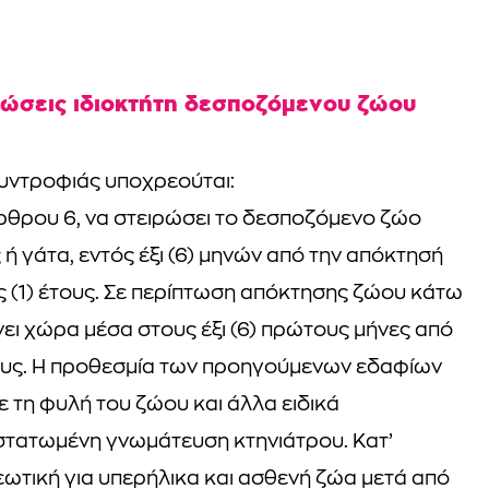
ώσεις ιδιοκτήτη δεσποζόμενου ζώου
συντροφιάς υποχρεούται:
 άρθρου 6, να στειρώσει το δεσποζόμενο ζώο
ή γάτα, εντός έξι (6) μηνών από την απόκτησή
ς (1) έτους. Σε περίπτωση απόκτησης ζώου κάτω
νει χώρα μέσα στους έξι (6) πρώτους μήνες από
ους. H προθεσμία των προηγούμενων εδαφίων
ε τη φυλή του ζώου και άλλα ειδικά
ιστατωμένη γνωμάτευση κτηνιάτρου. Κατ’
ρεωτική για υπερήλικα και ασθενή ζώα μετά από