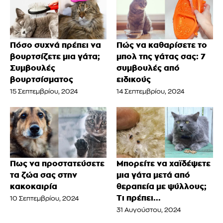
Πόσο συχνά πρέπει να
Πώς να καθαρίσετε το
βουρτσίζετε μια γάτα;
μπολ της γάτας σας: 7
Συμβουλές
συμβουλές από
βουρτσίσματος
ειδικούς
15 Σεπτεμβρίου, 2024
14 Σεπτεμβρίου, 2024
Πως να προστατεύσετε
Μπορείτε να χαϊδέψετε
τα ζώα σας στην
μια γάτα μετά από
κακοκαιρία
θεραπεία με ψύλλους;
Τι πρέπει...
10 Σεπτεμβρίου, 2024
31 Αυγούστου, 2024