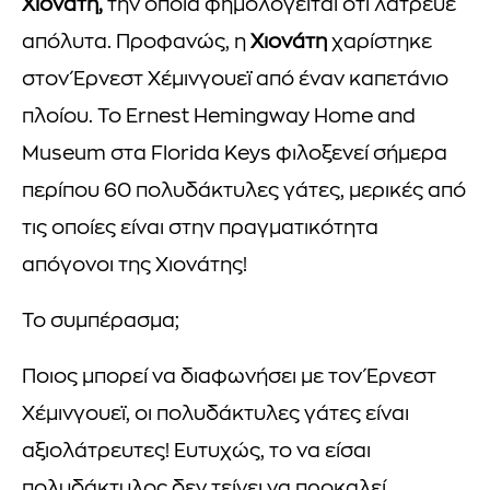
Χιονάτη,
την οποία φημολογείται ότι λάτρευε
απόλυτα. Προφανώς, η
Χιονάτη
χαρίστηκε
στον Έρνεστ Χέμινγουεϊ από έναν καπετάνιο
πλοίου. Το Ernest Hemingway Home and
Museum στα Florida Keys φιλοξενεί σήμερα
περίπου 60 πολυδάκτυλες γάτες, μερικές από
τις οποίες είναι στην πραγματικότητα
απόγονοι της Χιονάτης!
Το συμπέρασμα;
Ποιος μπορεί να διαφωνήσει με τον Έρνεστ
Χέμινγουεϊ, οι πολυδάκτυλες γάτες είναι
αξιολάτρευτες! Ευτυχώς, το να είσαι
πολυδάκτυλος δεν τείνει να προκαλεί