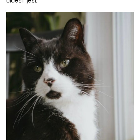
υιοθετηθεί.