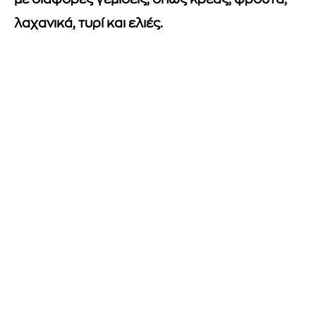
με διάφορες γεμίσεις, όπως κρέας, φρούτα,
λαχανικά, τυρί και ελιές.