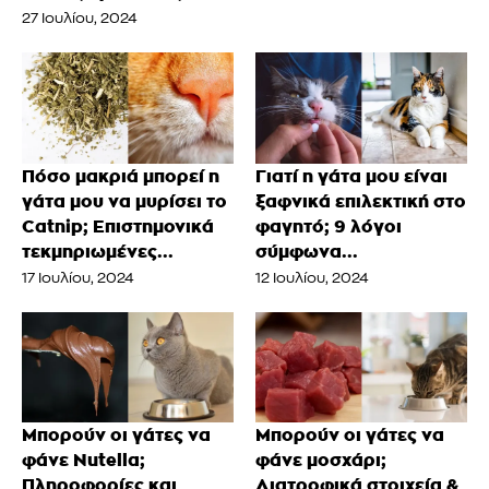
27 Ιουλίου, 2024
Πόσο μακριά μπορεί η
Γιατί η γάτα μου είναι
γάτα μου να μυρίσει το
ξαφνικά επιλεκτική στο
Catnip; Επιστημονικά
φαγητό; 9 λόγοι
τεκμηριωμένες...
σύμφωνα...
17 Ιουλίου, 2024
12 Ιουλίου, 2024
Μπορούν οι γάτες να
Μπορούν οι γάτες να
φάνε Nutella;
φάνε μοσχάρι;
Πληροφορίες και
Διατροφικά στοιχεία &