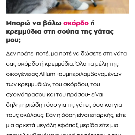
Μπορώ να βάλω
σκόρδο
ή
κρεμμύδια στη σούπα της γάτας
μου;
Δεν πρέπει ποτέ, μα ποτέ να δώσετε στη γάτα
σας σκόρδο ή κρεμμύδια. Όλα τα μέλη της
οικογένειας Allium -συμπεριλαμβανομένων
των κρεμμυδιών, του σκόρδου, του
σχοινόπρασου και του πράσου- είναι
δηλητηριώδη τόσο για τις γάτες όσο και για
τους σκύλους. Εάν η δόση είναι επαρκής, είτε
μια αρκετά μεγάλη εφάπαξ μερίδα είτε μια