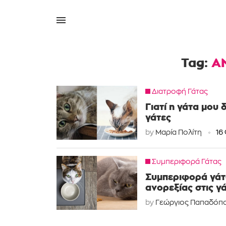
Tag:
Α
Διατροφή Γάτας
Γιατί η γάτα μου 
γάτες
by
Μαρία Πολίτη
16
Συμπεριφορά Γάτας
Συμπεριφορά γάτας
ανορεξίας στις γ
by
Γεώργιος Παπαδόπ