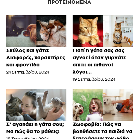
ΠΡΟΤΕΙΝΌΜΕΝΑ
Σκύλος και γάτα:
Γιατί η γάτα σας σας
Διαφορές, χαρακτήρες
αγνοεί όταν γυρνάτε
και φροντίδα
σπίτι: οι πιθανοί
λόγοι...
24 Σεπτεμβρίου, 2024
19 Σεπτεμβρίου, 2024
Σ’ αγαπάει η γάτα σου;
Ζωοφοβία: Πώς να
Να πώς θα το μάθεις!
βοηθήσετε τα παιδιά να
ξεπεράσουν τον φόβο