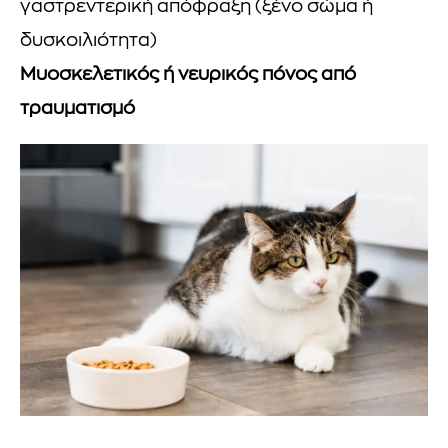
γαστρεντερική απόφραξη (ξένο σώμα ή
δυσκοιλιότητα)
Μυοσκελετικός ή νευρικός πόνος από
τραυματισμό