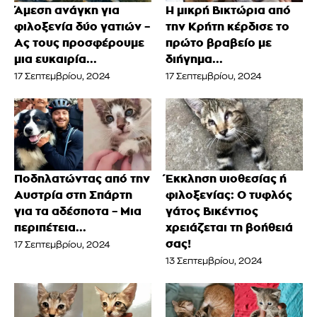
Άμεση ανάγκη για
Η μικρή Βικτώρια από
φιλοξενία δύο γατιών –
την Κρήτη κέρδισε το
Ας τους προσφέρουμε
πρώτο βραβείο με
μια ευκαιρία...
διήγημα...
17 Σεπτεμβρίου, 2024
17 Σεπτεμβρίου, 2024
Ποδηλατώντας από την
Έκκληση υιοθεσίας ή
Αυστρία στη Σπάρτη
φιλοξενίας: Ο τυφλός
για τα αδέσποτα – Μια
γάτος Βικέντιος
περιπέτεια...
χρειάζεται τη βοήθειά
σας!
17 Σεπτεμβρίου, 2024
13 Σεπτεμβρίου, 2024