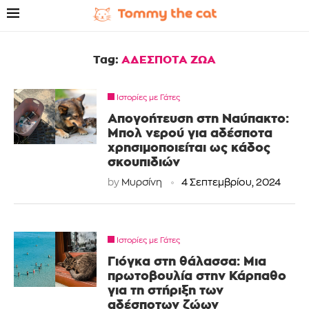
Tag:
ΑΔΕΣΠΟΤΑ ΖΩΑ
Ιστορίες με Γάτες
Απογοήτευση στη Ναύπακτο:
Μπολ νερού για αδέσποτα
χρησιμοποιείται ως κάδος
σκουπιδιών
by
Μυρσίνη
4 Σεπτεμβρίου, 2024
Ιστορίες με Γάτες
Γιόγκα στη θάλασσα: Μια
πρωτοβουλία στην Κάρπαθο
για τη στήριξη των
αδέσποτων ζώων