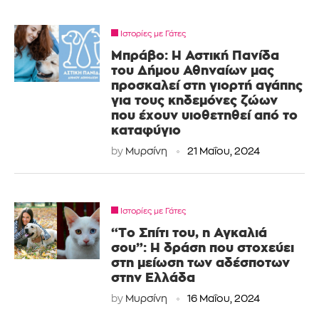
Ιστορίες με Γάτες
Μπράβο: Η Αστική Πανίδα
του Δήμου Αθηναίων μας
προσκαλεί στη γιορτή αγάπης
για τους κηδεμόνες ζώων
που έχουν υιοθετηθεί από το
καταφύγιο
by
Μυρσίνη
21 Μαΐου, 2024
Ιστορίες με Γάτες
“Το Σπίτι του, η Αγκαλιά
σου”: Η δράση που στοχεύει
στη μείωση των αδέσποτων
στην Ελλάδα
by
Μυρσίνη
16 Μαΐου, 2024