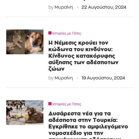
by
Μυρσίνη
22 Αυγούστου, 2024
Ιστορίες με Γάτες
H Νέμεσις κρούει τον
κώδωνα του κινδύνου:
Κίνδυνος κατακόρυφης
αύξησης των αδέσποτων
ζώων
by
Μυρσίνη
19 Αυγούστου, 2024
Ιστορίες με Γάτες
Δυσάρεστα νέα για τα
αδέσποτα στην Τουρκία:
Εγκρίθηκε το αμφιλεγόμενο
νομοσχέδιο για την