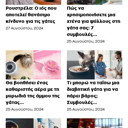
Ρουστρέλα: Ο ιός που
Πώς να
αποτελεί θανάσιμο
χρησιμοποιήσετε μια
κίνδυνο για τις γάτες
χτένα για ψύλλους στη
γάτα σας: 7
27 Αυγούστου, 2024
συμβουλές...
25 Αυγούστου, 2024
Θα βοηθήσει ένας
Τι μπορώ να ταΐσω μια
καθαριστής αέρα με τη
διαβητική γάτα για να
μυρωδιά της άμμου της
πάρει βάρος;
γάτας...
Συμβουλές...
25 Αυγούστου, 2024
25 Αυγούστου, 2024