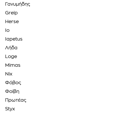
Γανυμήδης
Greip
Herse
Io
Iapetus
Λήδα
Loge
Mimas
Nix
Φόβος
Φοίβη
Πρωτέας
Styx