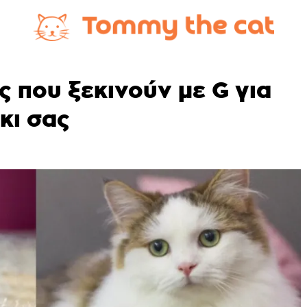
 που ξεκινούν με G για
κι σας