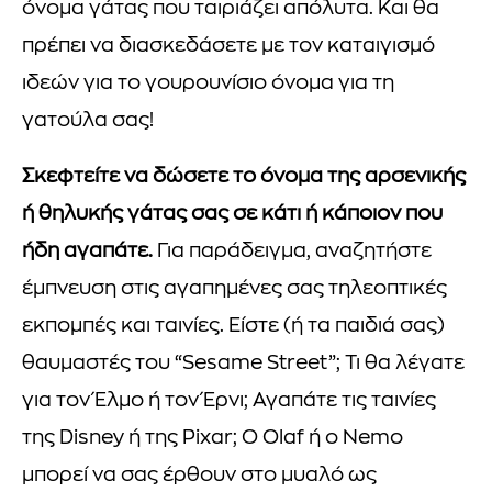
όνομα γάτας που ταιριάζει απόλυτα. Και θα
πρέπει να διασκεδάσετε με τον καταιγισμό
ιδεών για το γουρουνίσιο όνομα για τη
γατούλα σας!
Σκεφτείτε να δώσετε το όνομα της αρσενικής
ή θηλυκής γάτας σας σε κάτι ή κάποιον που
ήδη αγαπάτε.
Για παράδειγμα, αναζητήστε
έμπνευση στις αγαπημένες σας τηλεοπτικές
εκπομπές και ταινίες. Είστε (ή τα παιδιά σας)
θαυμαστές του “Sesame Street”; Τι θα λέγατε
για τον Έλμο ή τον Έρνι; Αγαπάτε τις ταινίες
της Disney ή της Pixar; Ο Olaf ή ο Nemo
μπορεί να σας έρθουν στο μυαλό ως