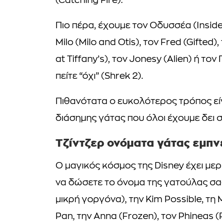
(Catching Fire).
Πιο πέρα, έχουμε τον Οδυσσέα (Inside
Milo (Milo and Otis), τον Fred (Gifted
at Tiffany’s), τον Jonesy (Alien) ή το
πείτε “όχι” (Shrek 2).
Πιθανότατα ο ευκολότερος τρόπος είν
διάσημης γάτας που όλοι έχουμε δει 
Τζίντζερ ονόματα γάτας εμπν
Ο μαγικός κόσμος της Disney έχει με
να δώσετε το όνομα της γατούλας σας
μικρή γοργόνα), την Kim Possible, τη M
Pan, την Anna (Frozen), τον Phineas (P