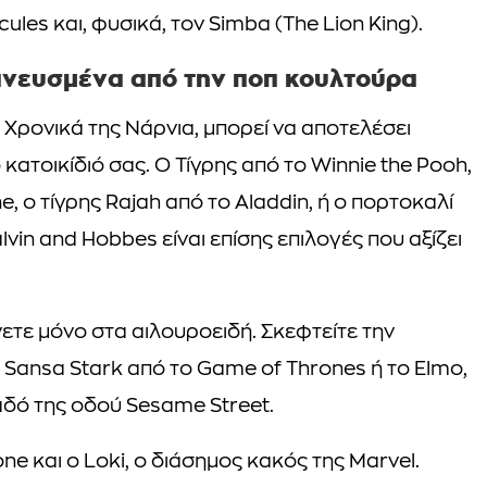
rcules και, φυσικά, τον Simba (The Lion King).
πνευσμένα από την ποπ κουλτούρα
Χρονικά της Νάρνια, μπορεί να αποτελέσει
 κατοικίδιό σας. Ο Τίγρης από το Winnie the Pooh,
e, ο τίγρης Rajah από το Aladdin, ή ο πορτοκαλί
in and Hobbes είναι επίσης επιλογές που αξίζει
νετε μόνο στα αιλουροειδή. Σκεφτείτε την
Sansa Stark από το Game of Thrones ή το Elmo,
αδό της οδού Sesame Street.
one και ο Loki, ο διάσημος κακός της Marvel.