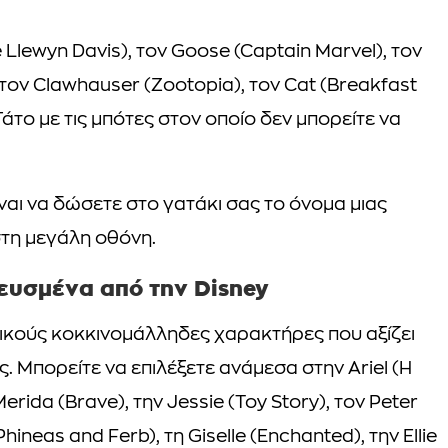
 Llewyn Davis), τον Goose (Captain Marvel), τον
), τον Clawhauser (Zootopia), τον Cat (Breakfast
ν Γάτο με τις μπότες στον οποίο δεν μπορείτε να
αι να δώσετε στο γατάκι σας το όνομα μιας
στη μεγάλη οθόνη.
ευσμένα από την Disney
ρικούς κοκκινομάλληδες χαρακτήρες που αξίζει
. Μπορείτε να επιλέξετε ανάμεσα στην Ariel (Η
erida (Brave), την Jessie (Toy Story), τον Peter
hineas and Ferb), τη Giselle (Enchanted), την Ellie